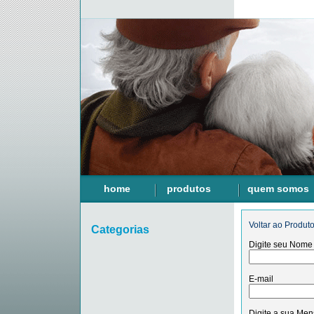
home
produtos
quem somos
Voltar ao Produt
Categorias
Digite seu Nome
E-mail
Digite a sua Me