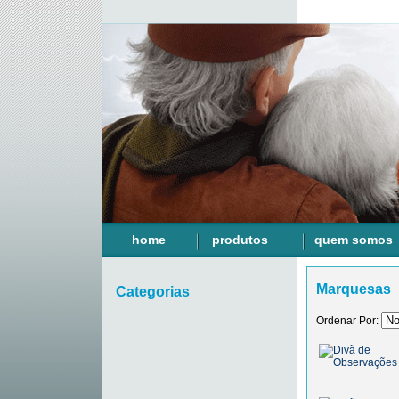
home
produtos
quem somos
Marquesas
Categorias
Ordenar Por: