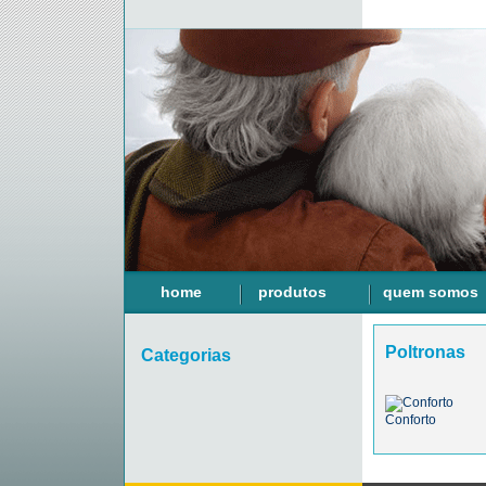
home
produtos
quem somos
Poltronas
Categorias
Conforto