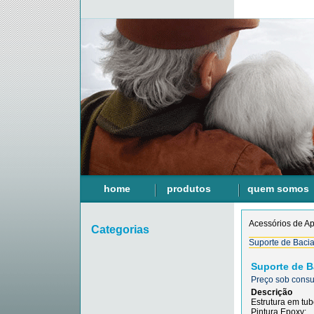
home
produtos
quem somos
Acessórios de A
Categorias
Suporte de Bacia
Suporte de B
Preço sob consul
Descrição
Estrutura em tu
Pintura Epoxy;