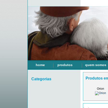
home
produtos
quem somos
Produtos e
Categorias
Orion