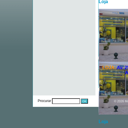
Loja
LOJA:
Av. 2
A
Procurar
© 2026 M
Loja